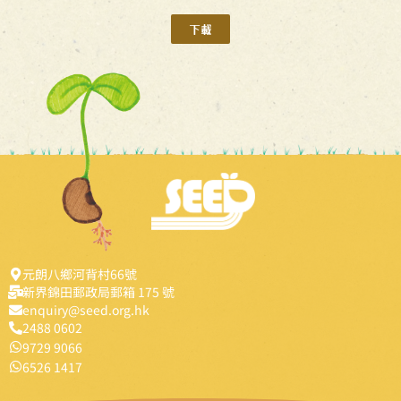
下載
元朗八鄉河背村66號
新界錦田郵政局郵箱 175 號
enquiry@seed.org.hk
2488 0602
9729 9066
6526 1417