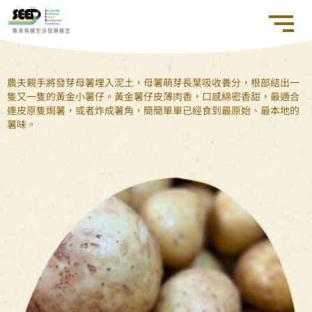
農夫親手將發芽母薯埋入泥土，母薯萌芽長葉吸收養分，根部結出一
隻又一隻的黃金小薯仔。黃金薯仔皮薄肉香，口感綿密香甜，最適合
連皮原隻焗薯，或者炸成薯角，簡簡單單已經食到最原始、最本地的
薯味。