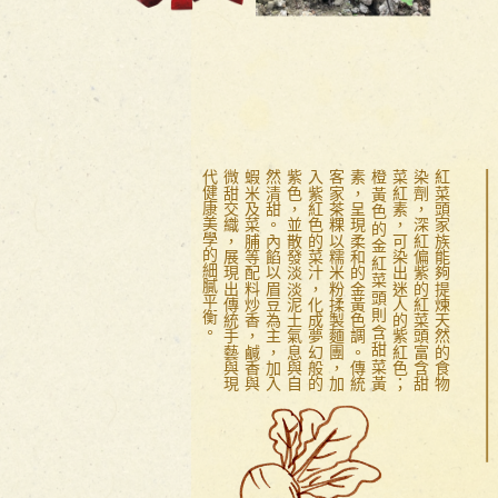
。
紅
菜
頭
家
族
能
夠
提
煉
天
然
的
食
物
染
劑
，
深
紅
偏
紫
的
紅
菜
頭
富
含
甜
菜
紅
素
，
可
染
出
迷
人
的
紫
紅
色
；
橙
黃
色
的
金
紅
菜
頭
則
含
甜
菜
黃
素
，
呈
現
柔
和
的
金
黃
色
調
。
傳
統
客
家
茶
粿
以
糯
米
粉
揉
製
麵
團
，
加
入
紫
紅
色
的
菜
汁
，
化
成
夢
幻
般
的
紫
色
，
並
散
發
淡
淡
泥
土
氣
息
與
自
然
清
甜
。
內
餡
以
眉
豆
為
主
，
加
入
蝦
米
及
菜
脯
等
配
料
炒
香
，
鹹
香
與
微
甜
交
織
，
展
現
出
傳
統
手
藝
與
現
代
健
康
美
學
的
細
膩
平
衡