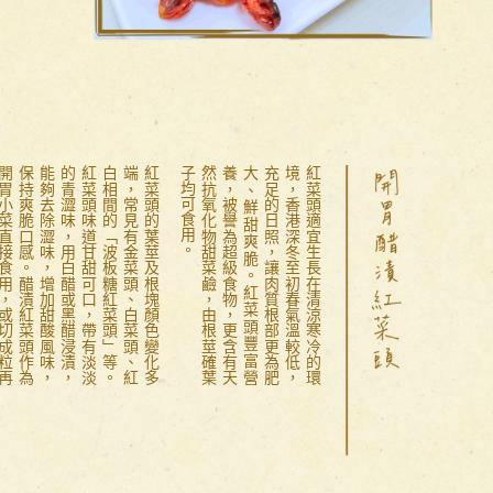
紅
菜
頭
的
葉
莖
及
根
塊
顏
色
變
化
多
端
，
常
見
有
金
菜
頭
、
白
菜
頭
、
紅
白
相
間
的
「
波
板
糖
紅
菜
頭
」
等
。
紅
菜
頭
味
道
甘
甜
可
口
，
帶
有
淡
淡
的
青
澀
味
，
用
白
醋
或
黑
醋
浸
漬
，
能
夠
去
除
澀
味
，
增
加
甜
酸
風
味
，
保
持
爽
脆
口
感
。
醋
漬
紅
菜
頭
作
為
開
胃
小
菜
直
接
食
用
，
或
切
成
粒
再
用
醋
汁
配
搭
沙
律
享
用
，
特
別
醒
胃
可
口
。
紅
菜
頭
適
宜
生
長
在
清
涼
寒
冷
的
環
境
，
香
港
深
冬
至
初
春
氣
溫
較
低
，
充
足
的
日
照
，
讓
肉
質
根
部
更
為
肥
大
、
鮮
甜
爽
脆
。
紅
菜
頭
豐
富
營
養
，
被
譽
為
超
級
食
物
，
更
含
有
天
然
抗
氧
化
物
甜
菜
鹼
，
由
根
莖
確
葉
子
均
可
食
用