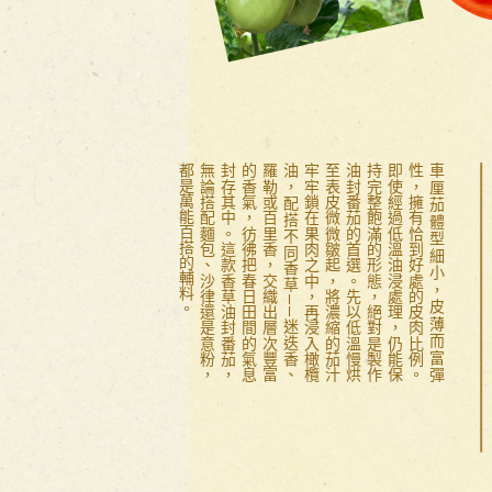
。
車
厘
茄
體
型
細
小
，
皮
薄
而
富
彈
性
，
擁
有
恰
到
好
處
的
皮
肉
比
例
。
即
使
經
過
低
溫
油
浸
處
理
，
仍
能
保
持
完
整
飽
滿
的
形
態
，
絕
對
是
製
作
油
封
番
茄
的
首
選
。
先
以
低
溫
慢
烘
至
表
皮
微
微
皺
起
，
將
濃
縮
的
茄
汁
牢
牢
鎖
在
果
肉
之
中
，
再
浸
入
橄
欖
油
，
配
搭
不
同
香
草
—
—
迷
迭
香
、
羅
勒
或
百
里
香
，
交
織
出
層
次
豐
富
的
香
氣
，
彷
彿
把
春
日
田
間
的
氣
息
封
存
其
中
。
這
款
香
草
油
封
番
茄
，
無
論
搭
配
麵
包
、
沙
律
還
是
意
粉
，
都
是
萬
能
百
搭
的
輔
料