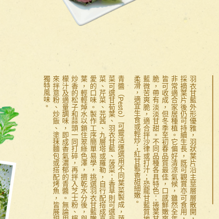
。
青
醬
（
P
e
s
t
o
）
可
靈
活
運
選
用
不
同
葉
菜
製
成
，
蔬
菜
可
選
甘
荀
葉
、
羽
衣
甘
藍
、
菠
菜
；
香
草
則
可
選
韭
菜
、
芹
菜
、
芫
茜
、
九
層
塔
或
羅
勒
，
自
行
配
搭
成
喜
愛
的
口
味
。
製
作
工
序
簡
單
易
學
，
挑
選
羽
衣
甘
藍
嫩
葉
，
輕
輕
焯
水
以
鎖
住
翠
綠
色
澤
，
擠
乾
水
分
後
，
與
炒
香
的
松
子
和
蒜
頭
一
同
打
碎
，
再
拌
入
芝
士
粉
、
檸
檬
汁
及
適
量
調
味
，
即
成
香
氣
濃
郁
的
青
醬
。
無
論
用
來
拌
意
粉
、
炒
飯
、
塗
抹
麵
包
或
搭
配
烤
魚
，
皆
展
現
獨
特
風
味
。
羽
衣
甘
藍
外
形
優
雅
，
羽
狀
葉
片
沿
主
莖
層
層
散
開
，
採
摘
葉
片
後
仍
可
持
續
生
長
，
既
可
觀
賞
亦
可
食
用
，
非
常
適
合
家
居
種
植
。
它
偏
好
清
涼
氣
候
，
雖
然
全
年
皆
可
收
成
，
但
冬
季
至
初
春
品
質
最
佳
，
口
感
鮮
嫩
爽
脆
，
帶
有
淡
淡
甘
甜
。
不
同
品
種
各
具
特
色
：
捲
葉
甘
藍
微
苦
爽
脆
，
適
合
拌
沙
律
或
打
汁
；
恐
龍
甘
藍
質
地
柔
滑
，
適
宜
生
食
或
輕
炒
；
紅
甘
藍
香
甜
細
嫩