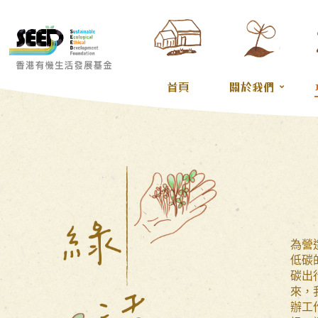
首頁
關於我們
為營
低碳
碳出
來，
辦工