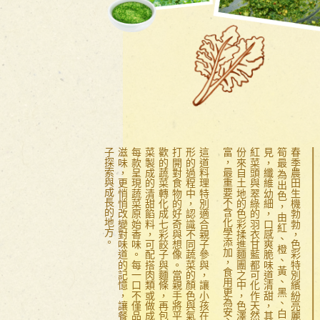
。
這
道
料
理
特
別
適
合
親
子
參
與
，
讓
小
孩
在
揉
麵
與
塑
形
的
過
程
中
，
認
識
不
同
蔬
菜
的
顏
色
與
氣
味
，
慢
慢
打
開
對
食
物
的
好
奇
與
想
像
。
當
親
手
將
平
日
不
太
喜
歡
的
蔬
菜
轉
化
成
七
彩
餃
子
與
麵
條
，
再
包
入
時
令
蔬
菜
製
成
的
清
甜
餡
料
，
可
配
搭
肉
類
或
做
成
素
餃
子
，
每
款
呈
現
蔬
菜
原
始
香
味
。
每
一
口
不
僅
品
嚐
到
春
日
滋
味
，
更
悄
悄
改
變
對
味
道
的
記
憶
，
讓
餐
桌
成
為
孩
子
探
索
與
成
長
的
地
方
。
春
季
農
田
生
機
勃
勃
，
色
彩
特
別
繽
紛
亮
麗
，
尤
其
甘
筍
最
為
出
色
，
由
紅
、
橙
、
黃
、
黑
、
白
及
紫
皆
可
見
，
纖
維
幼
細
，
口
感
爽
脆
味
道
清
甜
，
其
次
紫
紅
的
紅
菜
頭
與
翠
綠
的
羽
衣
甘
藍
都
可
化
作
天
然
染
料
。
這
份
來
自
土
地
的
色
彩
揉
進
麵
團
之
中
，
色
澤
柔
和
而
豐
富
，
最
重
要
不
含
化
學
添
加
，
食
用
更
為
安
心