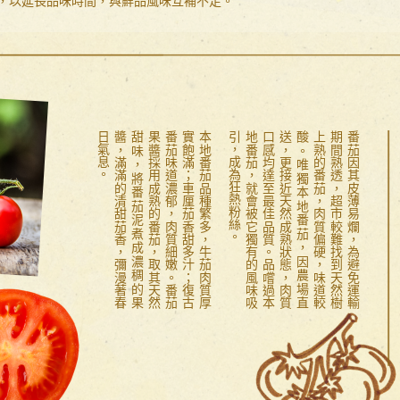
，以延長品味時間，與鮮品風味互補不足。
。
本
地
番
茄
品
種
繁
多
，
牛
茄
肉
質
厚
實
飽
滿
；
車
厘
茄
香
甜
多
汁
；
復
古
番
茄
味
道
濃
郁
，
肉
質
細
嫩
。
番
茄
果
醬
採
用
成
熟
的
番
茄
，
取
其
天
然
甜
味
，
將
番
茄
泥
煮
成
濃
稠
的
果
醬
，
滿
滿
的
清
甜
茄
香
，
彌
漫
著
春
日
氣
息
。
番
茄
因
其
皮
薄
易
爛
，
為
避
免
運
輸
期
間
熟
透
，
超
市
較
難
找
到
天
然
樹
上
熟
的
番
茄
，
肉
質
偏
硬
，
味
道
較
酸
。
唯
獨
本
地
番
茄
，
因
農
場
直
送
，
更
接
近
天
然
成
熟
狀
態
，
肉
質
口
感
均
達
至
最
佳
品
質
。
品
嚐
過
本
地
番
茄
，
就
會
被
它
獨
有
的
風
味
吸
引
，
成
為
狂
熱
粉
絲