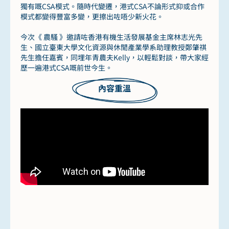
獨有嘅CSA模式。隨時代變遷，港式CSA不論形式抑或合作
模式都變得豐富多變，更擦出咗唔少新火花。
今次《 農騷 》邀請咗香港有機生活發展基金主席林志光先
生、國立臺東大學文化資源與休閒產業學系助理教授鄭肇祺
先生擔任嘉賓，同埋年青農夫Kelly，以輕鬆對談，帶大家經
歷一遍港式CSA嘅前世今生。
內容重溫