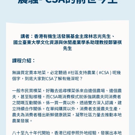
講者：香港有機生活發展基金主席林志光先生、
國立臺東大學文化資源與休閒產業學系助理教授鄭肇祺
先生
課程介紹：
無論買定賣本地菜，必定聽過 #社區支持農業 ( #CSA ) 呢幾
個字，到底大家對CSA了解有幾深呢？
一般市民買棵菜，好難去追尋棵菜係來自邊個農場、邊個農
夫，甚至點樣種。而CSA嘅消費模式就係強調農夫同消費者
之間嘅互動關係，係一買一賣以外，透過雙方深入認識，建
立持續合作關係。在單純購買以外，消費者支援農夫生產，
農夫為消費者種出新鮮健康蔬菜，凝聚社區力量去推動本地
農業發展。
八十至九十年代開始，香港已經參照外地經驗，發展出本地