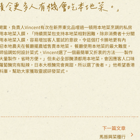
漬令更多人有機會吃本地菜。」
月開業，負責人Vincent有次在新界東北品嚐過一頓用本地菜烹調的私房
用本地菜入饌，「持續買菜包支持本地菜相對困難，除非消費者十分關
用本地菜入饌，容易增加客人嘗試的意欲，令這個打卡勝地更有內
迎本地農夫在餐廳擺農墟售賣本地菜。 餐廳使用本地菜的最大難度，
師協調如何設計菜式，Vincent選了一個最簡單又折衷的方法──製作
大量製作，省時方便。」但未必全部醃漬都用本地菜，會因應客人口味
蘿蔔醃完有點辣，日本大根醃完會爽甜，所以選了後者。」他希望香港
料庫，幫助大家獲取靈感研發菜式。
下一篇文章
馬振興菜種行