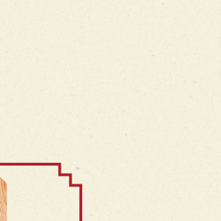
6月5 – 7
6月20 – 22
穀地區的農夫，收割長了
這天是北半球白晝最長，黑夜最短
俗語有云
物，芒種有雨水是豐收的
的一天，香港逐漸變得炎熱，颱風
分」，意
港進入梅雨季節，空氣潮
季節即將來臨，農夫是時候做好防
家不宜在
悶熱。
禦措施。
中暑。