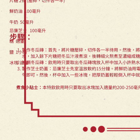
片糖 2條 (壓碎，切件各一半)
糖 適量
鮮奶油 100毫升
鹽 1小撮
牛奶 50毫升
冰塊 適量
步驟：
製作冬瓜磚：首先，將片糖壓碎，切件各一半待用。然後，將
水，加入餘下片糖把冬瓜汁液煮滾，後轉細火熬煮至濃縮成糖
沖調冬瓜磚：飲用時只要取出冬瓜磚塊放入杯中加入小許熱水
製作芝士奶蓋：忌廉芝士先室溫放軟約15分鐘。將鮮奶油用
勻即可。然後，杯中加入一些冰塊，把厚奶蓋輕輕倒入杯中就
煮食小貼士：
本特飲飲用時只要取出冰塊加入適量約200-250