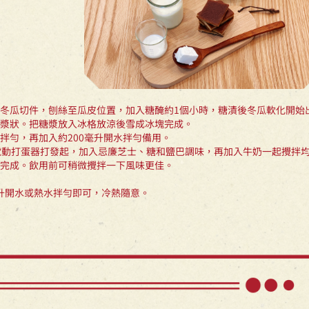
冬瓜切件，刨絲至瓜皮位置，加入糖醃約1個小時，糖漬後冬瓜軟化開始
漿狀。把糖漿放入冰格放涼後雪成冰塊完成。
拌勻，再加入約200毫升開水拌勻備用。
電動打蛋器打發起，加入忌廉芝士、糖和鹽巴調味，再加入牛奶一起攪拌
完成。飲用前可稍微攪拌一下風味更佳。
毫升開水或熱水拌勻即可，冷熱隨意。