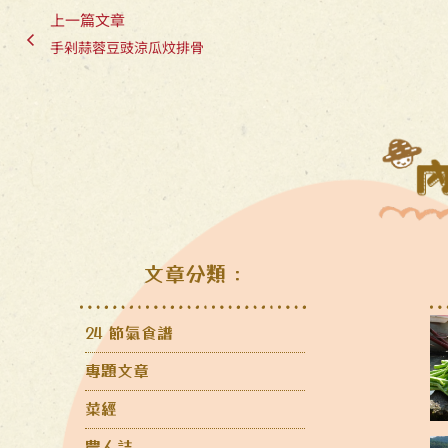
上一篇文章
手剁蒜蓉豆豉涼瓜炆排骨
文章分類：
24 節氣食譜
專題文章
菜經
農人誌