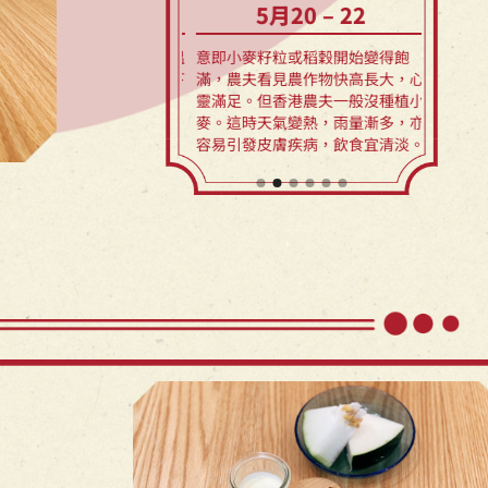
5月5 – 7
5月20 – 22
始，農作物迅速生長，氣溫
意即小麥籽粒或稻穀開始變得飽
在種植稻
但日夜溫差仍大，這天若下
滿，農夫看見農作物快高長大，心
芒的農作
後雨水會多。
靈滿足。但香港農夫一般沒種植小
先兆。香
麥。這時天氣變熱，雨量漸多，亦
濕，天氣
容易引發皮膚疾病，飲食宜清淡。