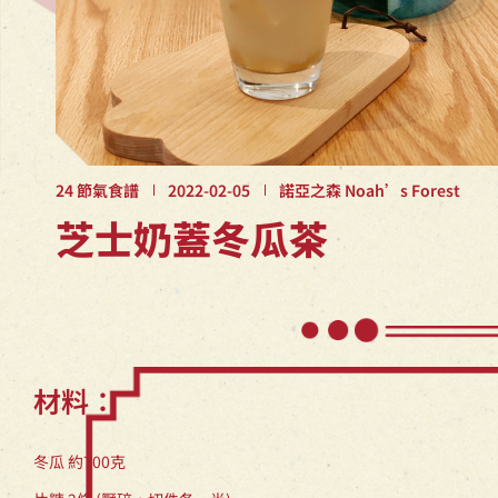
7月22 – 24日
大暑是一年中最熱的節氣，所謂：
夏天開
「大暑不暑，五穀不鼓」。此時的
上升，
颱風暴雨，影響農作物生長，但雨
雨，往
水不足，農地亦易乾旱。
24 節氣食譜
2022-02-05
諾亞之森 Noah’s Forest
芝士奶蓋冬瓜茶
材料：
冬瓜 約700克
忌廉芝士 100毫升