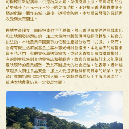
司機確診新冠病毒，供港蔬菜大減，菜價持續上漲，高峰時期的豆
苗更飆升至百元一斤。疫下的菜價浮動，正好揭示香港糧食供應不
穩的危機，而作為城市最後一道糧食防線，本地農業發展的議題再
次受到大眾關注。
農地生產糧食，同時把我們世代滋養，然而香港農業往往與城市化
和土地開發議題掛鈎，加上大量內地蔬菜供港及經濟轉型，按官方
説法指，本地農業早因競爭力低和生產鏈分散而「式微」。然而，
香港有機生活發展基金主席林志光研討會指出，本地農夫的銷售渠
道五花八門，有的會落單送貨銷售，或顧客直接到農墟購買批發，
有的則會批售到其他零售店和餐廳等，故官方農業統計未必能準確
反映現時的農業趨勢，及其不斷擴大的社會連結。他表示，近年越
來越多人關注食品安全，加上人們追求新鮮和高質素的蔬菜，不少
商戶亦開始選用本地食料入饌，例如製成雪糕及手工啤酒等產品，
反映本地農業仍具一定發展空間。