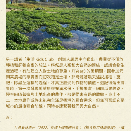
另一講者「生活 Kids Club」創辦人周思中亦道出，農業從不僅於
種植和飼養禽畜的想法。耕耘是人類和大自然的連結，認識食物生
產過程，有助建立人對土地的尊重。升Year3 的暑期間，因參加元
朗某農場的導賞團而初次踏足土壤，那時聽著農夫述說播種、施
肥、除蟲至運輸的過程，才真正感受到作物的價值。還記得落田摘
果時，第一次發現瓜莖原來充滿水份，手捧果實，細瞧瓜果紋路，
慢吞細嚥著這片土地出產的農作，那是從未有過的體驗。身土不
二，本地農作或許未能完全滿足香港的糧食需求，但無可否認它是
城市的最後糧食防線，同時亦連繫著我們與大自然。
註：
參看
林志光
（2022）在線上
國際研討會：《糧食與可持續發展》
，講