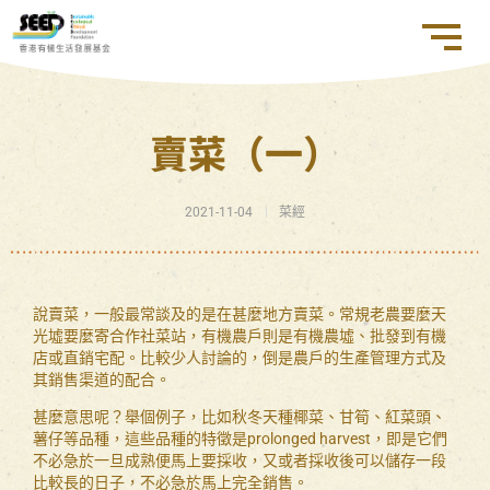
賣菜（一）
2021-11-04
菜經
說賣菜，一般最常談及的是在甚麼地方賣菜。常規老農要麼天
光墟要麼寄合作社菜站，有機農戶則是有機農墟、批發到有機
店或直銷宅配。比較少人討論的，倒是農戶的生產管理方式及
其銷售渠道的配合。
甚麼意思呢？舉個例子，比如秋冬天種椰菜、甘筍、紅菜頭、
薯仔等品種，這些品種的特徵是prolonged harvest，即是它們
不必急於一旦成熟便馬上要採收，又或者採收後可以儲存一段
比較長的日子，不必急於馬上完全銷售。