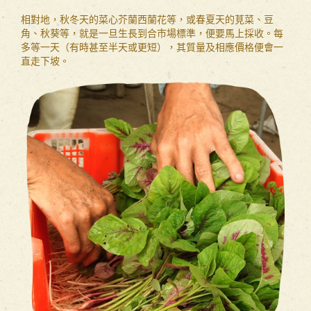
相對地，秋冬天的菜心芥蘭西蘭花等，或春夏天的莧菜、豆
角、秋葵等，就是一旦生長到合市場標準，便要馬上採收。每
多等一天（有時甚至半天或更短），其質量及相應價格便會一
直走下坡。