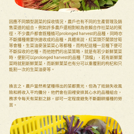
因應不同類型蔬菜的採收情況，農戶也有不同的生產管理及銷
售渠道的組合。例如許多農戶還相對較為依賴合作社菜站的蕉
徑，不少農戶都會既種植可prolonged harvest的品種，同時亦
不斷播種需要快速收成的品種。具體來說，紅菜頭芥蘭頭甘筍
等會種，生菜油麥菠菜菜心等都種，而枸杞這種一旦種下便可
不斷採收的也種。而他她們的出菜策略，就是有若少新鮮葉菜
時，便割可以prolonged harvest的品種「頂檔」，若有新鮮葉
菜時就割新鮮葉菜，而新鮮葉菜也有分可以重覆割的枸杞和只
能割一次的生菜油麥等。
換言之，農戶當然希望種得出的菜都賣光，但為了抵銷失收風
險和將收入平均攤分，他們會在田裡安排其心水的品種組合，
務求令每天有菜割之餘，卻可一定程度避免不斷翻耕播種的勞
苦。