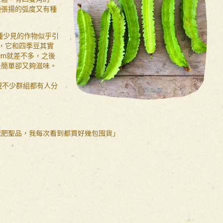
種張揚的弧度又有種
種少見的作物似乎引
，它和四季豆其實
cm就差不多，之後
最簡單卻又夠滋味。
發現不少群組都有人分
減肥聖品，我每次看到都買好幾包囤貨」